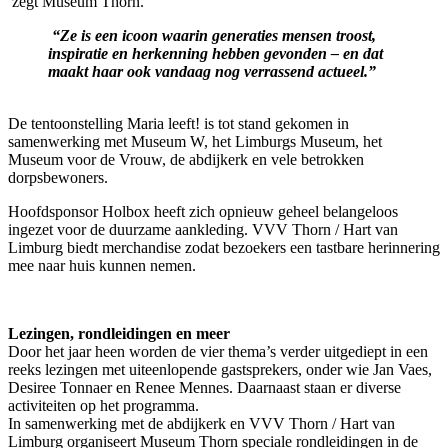
zegt Museum Thorn.
“Ze is een icoon waarin generaties mensen troost,
inspiratie en herkenning hebben gevonden – en dat
maakt haar ook vandaag nog verrassend actueel.”
De tentoonstelling Maria leeft! is tot stand gekomen in
samenwerking met Museum W, het Limburgs Museum, het
Museum voor de Vrouw, de abdijkerk en vele betrokken
dorpsbewoners.
Hoofdsponsor Holbox heeft zich opnieuw geheel belangeloos
ingezet voor de duurzame aankleding. VVV Thorn / Hart van
Limburg biedt merchandise zodat bezoekers een tastbare herinnering
mee naar huis kunnen nemen.
Lezingen, rondleidingen en meer
Door het jaar heen worden de vier thema’s verder uitgediept in een
reeks lezingen met uiteenlopende gastsprekers, onder wie Jan Vaes,
Desiree Tonnaer en Renee Mennes. Daarnaast staan er diverse
activiteiten op het programma.
In samenwerking met de abdijkerk en VVV Thorn / Hart van
Limburg organiseert Museum Thorn speciale rondleidingen in de