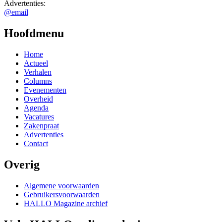
Zakenpraat
Advertenties
Contact
Overig
Algemene voorwaarden
Gebruikersvoorwaarden
HALLO Magazine archief
Volg HALLO online ook via
Thema's
Aandacht voor...
Agrarisch
Auto
Bijzonder
Carnaval
Digitaal