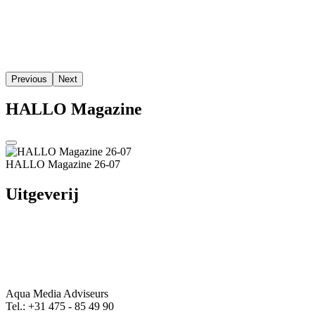
Uitgeverij
Aqua Media Adviseurs
Tel.: +31 475 - 85 49 90
aqua-media.nl
Redactie:
@email
Advertenties:
@email
Hoofdmenu
Home
Actueel
Verhalen
Columns