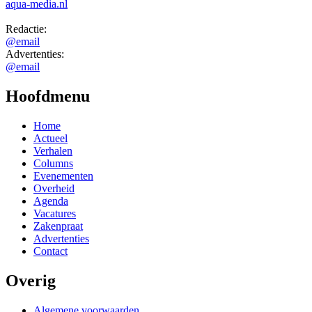
Evenementen
Overheid
Agenda
Vacatures
Zakenpraat
Advertenties
Contact
Overig
Algemene voorwaarden
Gebruikersvoorwaarden
HALLO Magazine archief
Volg HALLO online ook via
Thema's
Aandacht voor...
Agrarisch