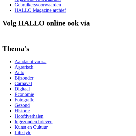
Auto
Bijzonder
Carnaval
Digitaal
Economie
Fotografie
Gezond
Historie
Hoofdverhalen
Ingezonden brieven
Kunst en Cultuur
Lifestyle
Maatschappelijk
Muziek en Theater
Natuur
Ondernemen
Politiek
Project
Reizen
Sport
Toerisme
Verenigingen
Wetenschap
Workshop / cursus