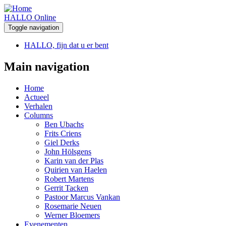
HALLO Online
Toggle navigation
HALLO, fijn dat u er bent
Main navigation
Home
Actueel
Verhalen
Columns
Ben Ubachs
Frits Criens
Giel Derks
John Hölsgens
Karin van der Plas
Quirien van Haelen
Robert Martens
Gerrit Tacken
Pastoor Marcus Vankan
Rosemarie Neuen
Werner Bloemers
Evenementen