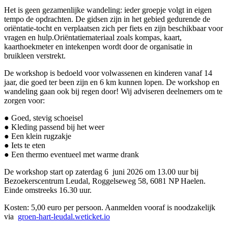
Het is geen gezamenlijke wandeling: ieder groepje volgt in eigen
tempo de opdrachten. De gidsen zijn in het gebied gedurende de
oriëntatie-tocht en verplaatsen zich per fiets en zijn beschikbaar voor
vragen en hulp.Oriëntatiemateriaal zoals kompas, kaart,
kaarthoekmeter en intekenpen wordt door de organisatie in
bruikleen verstrekt.
De workshop is bedoeld voor volwassenen en kinderen vanaf 14
jaar, die goed ter been zijn en 6 km kunnen lopen. De workshop en
wandeling gaan ook bij regen door! Wij adviseren deelnemers om te
zorgen voor:
● Goed, stevig schoeisel
● Kleding passend bij het weer
● Een klein rugzakje
● Iets te eten
● Een thermo eventueel met warme drank
De workshop start op zaterdag 6 juni 2026 om 13.00 uur bij
Bezoekerscentrum Leudal, Roggelseweg 58, 6081 NP Haelen.
Einde omstreeks 16.30 uur.
Kosten: 5,00 euro per persoon. Aanmelden vooraf is noodzakelijk
via
groen-hart-leudal.weticket.io