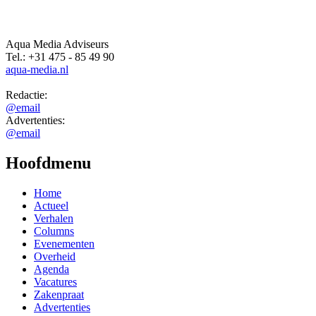
Home
Actueel
Verhalen
Columns
Evenementen
Overheid
Agenda
Vacatures
Zakenpraat
Advertenties
Contact
Overig
Algemene voorwaarden
Gebruikersvoorwaarden
HALLO Magazine archief
Volg HALLO online ook via