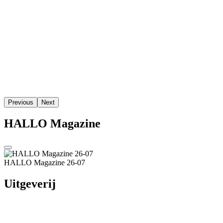
HALLO Magazine
HALLO Magazine 26-07
Uitgeverij
Aqua Media Adviseurs
Tel.: +31 475 - 85 49 90
aqua-media.nl
Redactie:
@email
Advertenties:
@email
Hoofdmenu