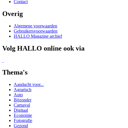
Thema's
Aandacht voor...
Agrarisch
Auto
Bijzonder
Carnaval
Digitaal
Economie
Fotografie
Gezond
Historie
Hoofdverhalen
Ingezonden brieven
Kunst en Cultuur
Lifestyle
Maatschappelijk
Muziek en Theater
Natuur
Ondernemen
Politiek
Project
Reizen
Sport