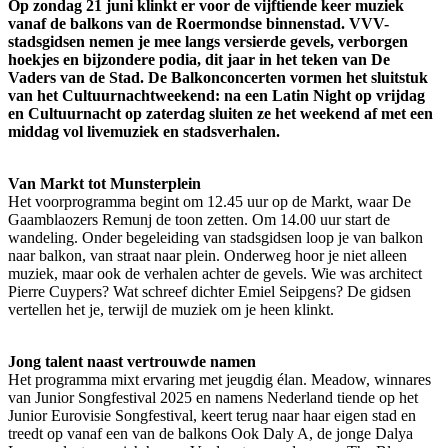
Op zondag 21 juni klinkt er voor de vijftiende keer muziek
vanaf de balkons van de Roermondse binnenstad. VVV-
stadsgidsen nemen je mee langs versierde gevels, verborgen
hoekjes en bijzondere podia, dit jaar in het teken van De
Vaders van de Stad. De Balkonconcerten vormen het sluitstuk
van het Cultuurnachtweekend: na een Latin Night op vrijdag
en Cultuurnacht op zaterdag sluiten ze het weekend af met een
middag vol livemuziek en stadsverhalen.
Van Markt tot Munsterplein
Het voorprogramma begint om 12.45 uur op de Markt, waar De
Gaamblaozers Remunj de toon zetten. Om 14.00 uur start de
wandeling. Onder begeleiding van stadsgidsen loop je van balkon
naar balkon, van straat naar plein. Onderweg hoor je niet alleen
muziek, maar ook de verhalen achter de gevels. Wie was architect
Pierre Cuypers? Wat schreef dichter Emiel Seipgens? De gidsen
vertellen het je, terwijl de muziek om je heen klinkt.
Jong talent naast vertrouwde namen
Het programma mixt ervaring met jeugdig élan. Meadow, winnares
van Junior Songfestival 2025 en namens Nederland tiende op het
Junior Eurovisie Songfestival, keert terug naar haar eigen stad en
treedt op vanaf een van de balkons Ook Daly A, de jonge Dalya