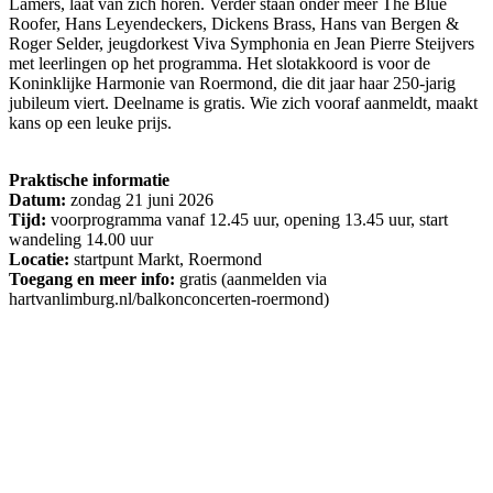
Lamers, laat van zich horen. Verder staan onder meer The Blue
Roofer, Hans Leyendeckers, Dickens Brass, Hans van Bergen &
Roger Selder, jeugdorkest Viva Symphonia en Jean Pierre Steijvers
met leerlingen op het programma. Het slotakkoord is voor de
Koninklijke Harmonie van Roermond, die dit jaar haar 250-jarig
jubileum viert. Deelname is gratis. Wie zich vooraf aanmeldt, maakt
kans op een leuke prijs.
Praktische informatie
Datum:
zondag 21 juni 2026
Tijd:
voorprogramma vanaf 12.45 uur, opening 13.45 uur, start
wandeling 14.00 uur
Locatie:
startpunt Markt, Roermond
Toegang en meer info:
gratis (aanmelden via
hartvanlimburg.nl/balkonconcerten-roermond)