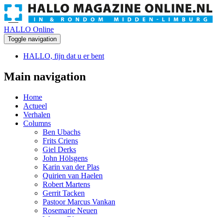
HALLO Online
Toggle navigation
HALLO, fijn dat u er bent
Main navigation
Home
Actueel
Verhalen
Columns
Ben Ubachs
Frits Criens
Giel Derks
John Hölsgens
Karin van der Plas
Quirien van Haelen
Robert Martens
Gerrit Tacken
Pastoor Marcus Vankan
Rosemarie Neuen