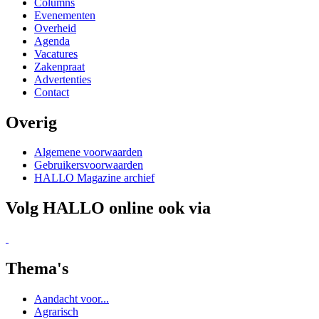
HALLO Magazine archief
Volg HALLO online ook via
Thema's
Aandacht voor...
Agrarisch
Auto
Bijzonder
Carnaval
Digitaal
Economie
Fotografie
Gezond
Historie
Hoofdverhalen
Ingezonden brieven
Kunst en Cultuur
Lifestyle
Maatschappelijk