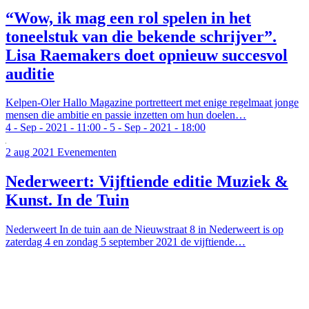
“Wow, ik mag een rol spelen in het
toneelstuk van die bekende schrijver”.
Lisa Raemakers doet opnieuw succesvol
auditie
Kelpen-Oler
Hallo Magazine portretteert met enige regelmaat jonge
mensen die ambitie en passie inzetten om hun doelen…
4
-
Sep
-
2021
-
11:00
-
5
-
Sep
-
2021
-
18:00
2 aug 2021
Evenementen
Nederweert: Vijftiende editie Muziek &
Kunst. In de Tuin
Nederweert
In de tuin aan de Nieuwstraat 8 in Nederweert is op
zaterdag 4 en zondag 5 september 2021 de vijftiende…