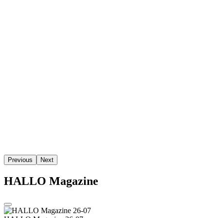
Previous
Next
HALLO Magazine
HALLO Magazine 26-07
Uitgeverij
Aqua Media Adviseurs
Tel.: +31 475 - 85 49 90
aqua-media.nl