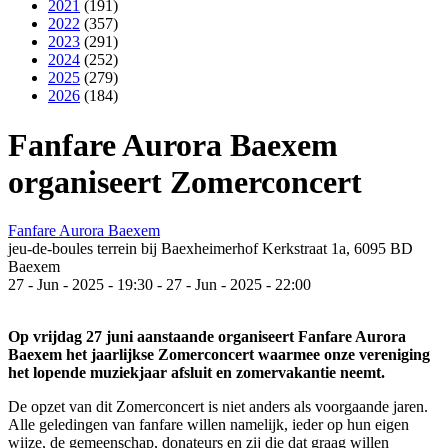
2021
(191)
2022
(357)
2023
(291)
2024
(252)
2025
(279)
2026
(184)
Fanfare Aurora Baexem
organiseert Zomerconcert
Fanfare Aurora Baexem
jeu-de-boules terrein bij Baexheimerhof Kerkstraat 1a, 6095 BD
Baexem
27
-
Jun
-
2025
-
19:30
-
27
-
Jun
-
2025
-
22:00
Op vrijdag 27 juni aanstaande organiseert Fanfare Aurora
Baexem het jaarlijkse Zomerconcert waarmee onze vereniging
het lopende muziekjaar afsluit en zomervakantie neemt.
De opzet van dit Zomerconcert is niet anders als voorgaande jaren.
Alle geledingen van fanfare willen namelijk, ieder op hun eigen
wijze, de gemeenschap, donateurs en zij die dat graag willen