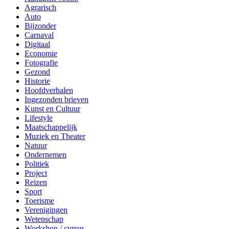
Agrarisch
Auto
Bijzonder
Carnaval
Digitaal
Economie
Fotografie
Gezond
Historie
Hoofdverhalen
Ingezonden brieven
Kunst en Cultuur
Lifestyle
Maatschappelijk
Muziek en Theater
Natuur
Ondernemen
Politiek
Project
Reizen
Sport
Toerisme
Verenigingen
Wetenschap
Workshop / cursus