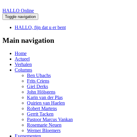
HALLO Online
Toggle navigation
HALLO, fijn dat u er bent
Main navigation
Home
Actueel
Verhalen
Columns
Ben Ubachs
Frits Criens
Giel Derks
John Hölsgens
Karin van der Plas
Quirien van Haelen
Robert Martens
Gerrit Tacken
Pastoor Marcus Vankan
Rosemarie Neuen
Werner Bloemers
Evenementen