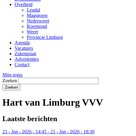
Overheid
Leudal
Maasgouw
Nederweert
Roermond
Weert
Provincie Limburg
Agenda
Vacatures
Zakenpraat
Advertenties
Contact
Mijn regio
Zoeken
Hart van Limburg VVV
Laatste berichten
21
-
Jun
-
2026
-
14:45
-
21
-
Jun
-
2026
-
18:30