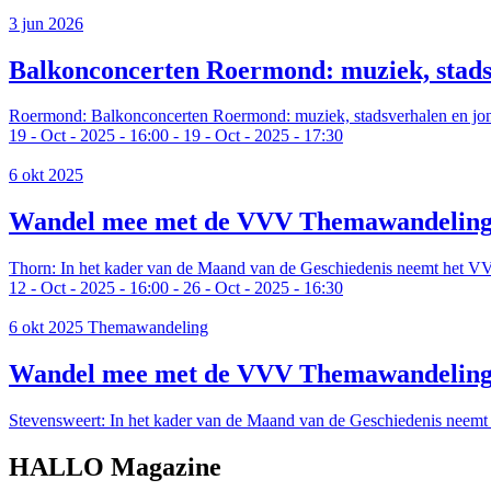
3 jun 2026
Balkonconcerten Roermond: muziek, stadsv
Roermond:
Balkonconcerten Roermond: muziek, stadsverhalen en jong
19
-
Oct
-
2025
-
16:00
-
19
-
Oct
-
2025
-
17:30
6 okt 2025
Wandel mee met de VVV Themawandeling:
Thorn:
In het kader van de Maand van de Geschiedenis neemt het 
12
-
Oct
-
2025
-
16:00
-
26
-
Oct
-
2025
-
16:30
6 okt 2025
Themawandeling
Wandel mee met de VVV Themawandeling: S
Stevensweert:
In het kader van de Maand van de Geschiedenis neem
HALLO Magazine