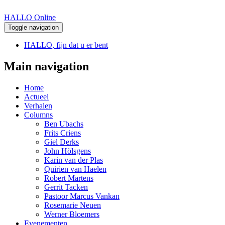
HALLO Online
Toggle navigation
HALLO, fijn dat u er bent
Main navigation
Home
Actueel
Verhalen
Columns
Ben Ubachs
Frits Criens
Giel Derks
John Hölsgens
Karin van der Plas
Quirien van Haelen
Robert Martens
Gerrit Tacken
Pastoor Marcus Vankan
Rosemarie Neuen
Werner Bloemers
Evenementen