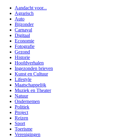
Aandacht voor...
Agrarisch
Auto
Bijzonder
Carnaval
Digitaal
Economie
Fotografie
Gezond
Historie
Hoofdverhalen
Ingezonden brieven
Kunst en Cultuur
Lifestyle
Maatschappelijk
Muziek en Theater
Natuur
Ondernemen
Politiek
Project
Reizen
Sport
Toerisme
Verenigingen