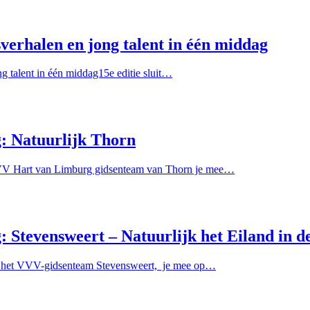
erhalen en jong talent in één middag
 talent in één middag15e editie sluit…
 Natuurlijk Thorn
VVV Hart van Limburg gidsenteam van Thorn je mee…
tevensweert – Natuurlijk het Eiland in d
t het VVV-gidsenteam Stevensweert, je mee op…