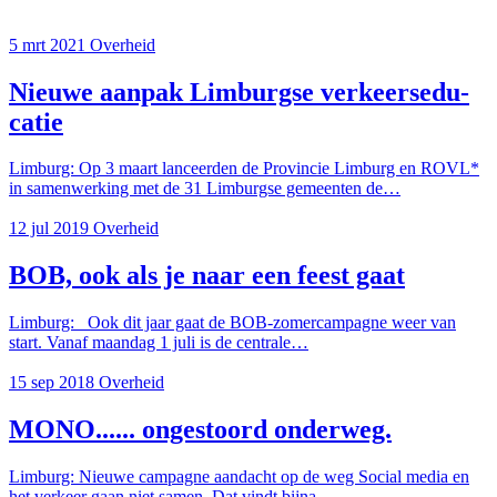
5 mrt 2021
Overheid
Nieu­we aan­pak Lim­burg­se ver­keers­edu­
ca­tie
Limburg:
Op 3 maart lanceerden de Provincie Limburg en ROVL*
in samenwerking met de 31 Limburgse gemeenten de…
12 jul 2019
Overheid
BOB, ook als je naar een feest gaat
Limburg:
Ook dit jaar gaat de BOB-zomercampagne weer van
start. Vanaf maandag 1 juli is de centrale…
15 sep 2018
Overheid
MONO...... on­ge­stoord on­der­weg.
Limburg:
Nieu­we cam­pag­ne aan­dacht op de weg Social media en
het verkeer gaan niet samen. Dat vindt bijna…