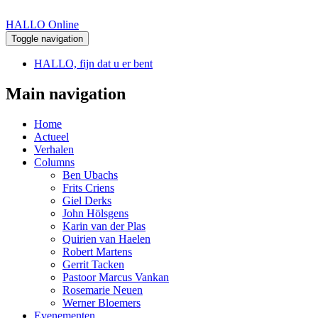
HALLO Online
Toggle navigation
HALLO, fijn dat u er bent
Main navigation
Home
Actueel
Verhalen
Columns
Ben Ubachs
Frits Criens
Giel Derks
John Hölsgens
Karin van der Plas
Quirien van Haelen
Robert Martens
Gerrit Tacken
Pastoor Marcus Vankan
Rosemarie Neuen
Werner Bloemers
Evenementen