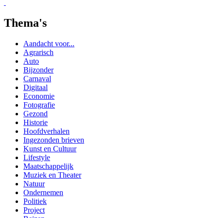
Thema's
Aandacht voor...
Agrarisch
Auto
Bijzonder
Carnaval
Digitaal
Economie
Fotografie
Gezond
Historie
Hoofdverhalen
Ingezonden brieven
Kunst en Cultuur
Lifestyle
Maatschappelijk
Muziek en Theater
Natuur
Ondernemen
Politiek
Project