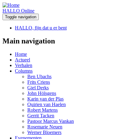
HALLO Online
Toggle navigation
HALLO, fijn dat u er bent
Main navigation
Home
Actueel
Verhalen
Columns
Ben Ubachs
Frits Criens
Giel Derks
John Hölsgens
Karin van der Plas
Quirien van Haelen
Robert Martens
Gerrit Tacken
Pastoor Marcus Vankan
Rosemarie Neuen
Werner Bloemers
Evenementen