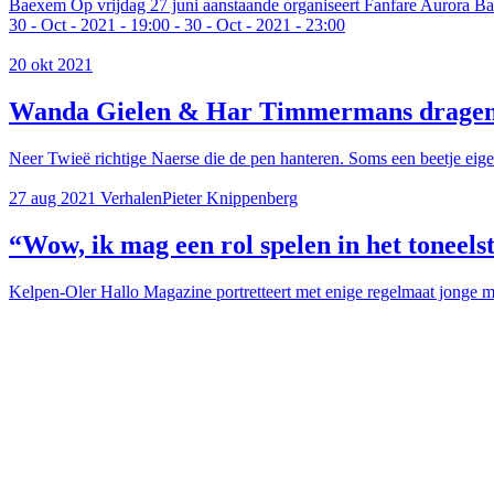
Baexem
Op vrijdag 27 juni aanstaande organiseert Fanfare Aurora 
30
-
Oct
-
2021
-
19:00
-
30
-
Oct
-
2021
-
23:00
20 okt 2021
Wanda Gielen & Har Timmermans dragen 
Neer
Twieë richtige Naerse die de pen hanteren. Soms een beetje ei
27 aug 2021
Verhalen
Pieter Knippenberg
“Wow, ik mag een rol spelen in het toneel
Kelpen-Oler
Hallo Magazine portretteert met enige regelmaat jonge 