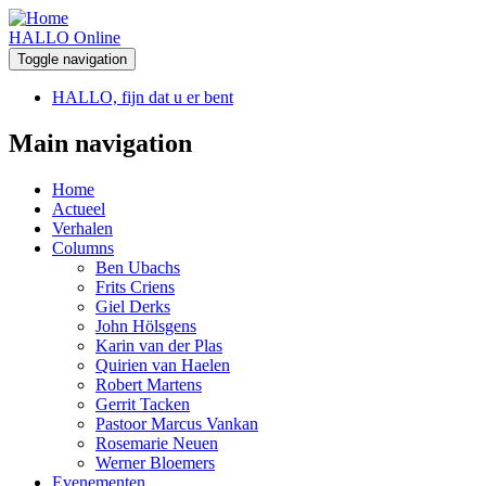
HALLO Online
Toggle navigation
HALLO, fijn dat u er bent
Main navigation
Home
Actueel
Verhalen
Columns
Ben Ubachs
Frits Criens
Giel Derks
John Hölsgens
Karin van der Plas
Quirien van Haelen
Robert Martens
Gerrit Tacken
Pastoor Marcus Vankan
Rosemarie Neuen
Werner Bloemers
Evenementen