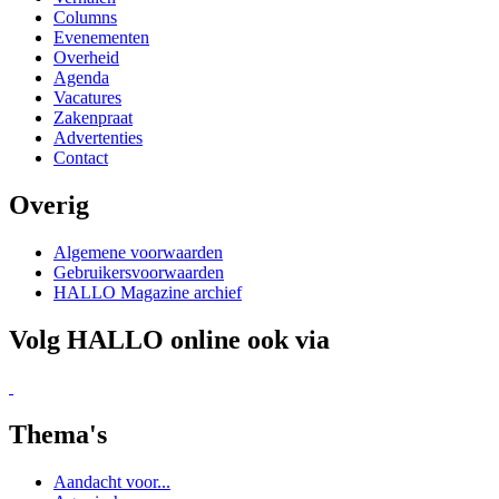
Gebruikersvoorwaarden
HALLO Magazine archief
Volg HALLO online ook via
Thema's
Aandacht voor...
Agrarisch
Auto
Bijzonder
Carnaval
Digitaal
Economie
Fotografie
Gezond
Historie
Hoofdverhalen
Ingezonden brieven
Kunst en Cultuur
Lifestyle
Maatschappelijk