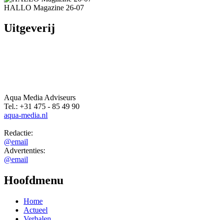
Redactie:
@email
Advertenties:
@email
Hoofdmenu
Home
Actueel
Verhalen
Columns
Evenementen
Overheid
Agenda
Vacatures
Zakenpraat
Advertenties
Contact
Overig
Algemene voorwaarden