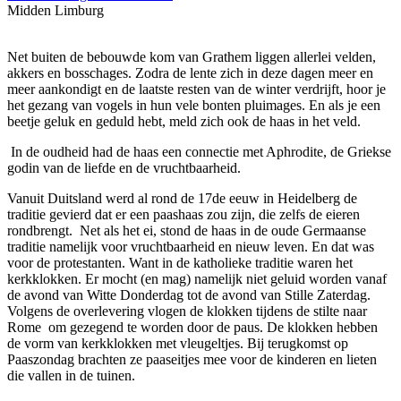
Midden Limburg
Net buiten de bebouwde kom van Grathem liggen allerlei velden,
akkers en bosschages. Zodra de lente zich in deze dagen meer en
meer aankondigt en de laatste resten van de winter verdrijft, hoor je
het gezang van vogels in hun vele bonten pluimages. En als je een
beetje geluk en geduld hebt, meld zich ook de haas in het veld.
In de oudheid had de haas een connectie met Aphrodite, de Griekse
godin van de liefde en de vruchtbaarheid.
Vanuit Duitsland werd al rond de 17de eeuw in Heidelberg de
traditie gevierd dat er een paashaas zou zijn, die zelfs de eieren
rondbrengt. Net als het ei, stond de haas in de oude Germaanse
traditie namelijk voor vruchtbaarheid en nieuw leven
. En dat was
voor de protestanten. Want in de katholieke traditie waren het
kerkklokken. Er mocht (en mag) namelijk niet geluid worden vanaf
de avond van Witte Donderdag tot de avond van Stille Zaterdag.
Volgens de overlevering vlogen de klokken tijdens de stilte naar
Rome om gezegend te worden door de paus. De klokken hebben
de vorm van kerkklokken met vleugeltjes. Bij terugkomst op
Paaszondag brachten ze paaseitjes mee voor de kinderen en lieten
die vallen in de tuinen.