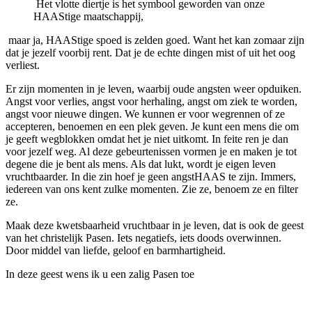
Het vlotte diertje is het symbool geworden van onze
HAAStige maatschappij,
maar ja, HAAStige spoed is zelden goed. Want het kan zomaar zijn
dat je jezelf voorbij rent. Dat je de echte dingen mist of uit het oog
verliest.
Er zijn momenten in je leven, waarbij oude angsten weer opduiken.
Angst voor verlies, angst voor herhaling, angst om ziek te worden,
angst voor nieuwe dingen. We kunnen er voor wegrennen of ze
accepteren, benoemen en een plek geven. Je kunt een mens die om
je geeft wegblokken omdat het je niet uitkomt. In feite ren je dan
voor jezelf weg. Al deze gebeurtenissen vormen je en maken je tot
degene die je bent als mens. Als dat lukt, wordt je eigen leven
vruchtbaarder. In die zin hoef je geen angstHAAS te zijn. Immers,
iedereen van ons kent zulke momenten. Zie ze, benoem ze en filter
ze.
Maak deze kwetsbaarheid vruchtbaar in je leven, dat is ook de geest
van het christelijk Pasen. Iets negatiefs, iets doods overwinnen.
Door middel van liefde, geloof en barmhartigheid.
In deze geest wens ik u een zalig Pasen toe