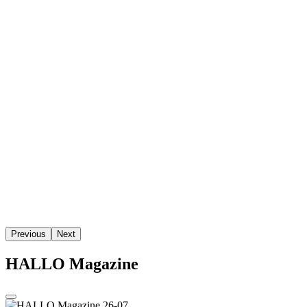
Previous
Next
HALLO Magazine
HALLO Magazine 26-07
Uitgeverij
Aqua Media Adviseurs
Tel.: +31 475 - 85 49 90
aqua-media.nl