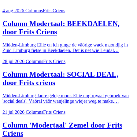
4 aug 2026
Columns
Frits Criens
Column Modertaal: BEEKDAELEN,
door Frits Criens
Midden-Limburg
Ellie en ich ginge de väörige waek maondjig in
Zuid-Limburg fietse in Beekdaelen. Det is net wie Leudal…
28 jul 2026
Columns
Frits Criens
Column Modertaal: SOCIAL DEAL,
door Frits criens
Midden-Limburg
Jaore geleje mook Ellie nog royaal gebroek van
'social deals'. Väöral väör wanjelinge wiejer weg te make,…
21 jul 2026
Columns
Frits Criens
Column 'Modertaal' Zemel door Frits
Criens