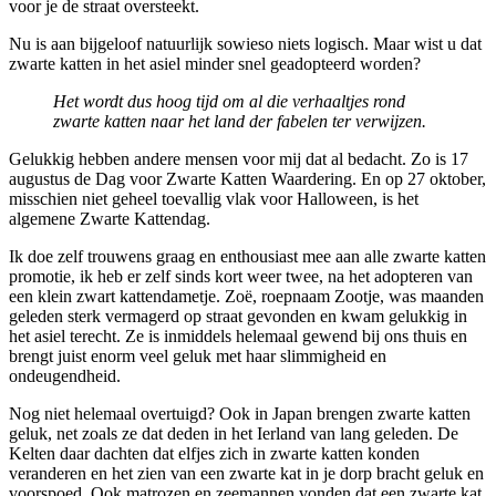
voor je de straat oversteekt.
Nu is aan bijgeloof natuurlijk sowieso niets logisch. Maar wist u dat
zwarte katten in het asiel minder snel geadopteerd worden?
Het wordt dus hoog tijd om al die verhaaltjes rond
zwarte katten naar het land der fabelen ter verwijzen
.
Gelukkig hebben andere mensen voor mij dat al bedacht. Zo is 17
augustus de Dag voor Zwarte Katten Waardering. En op 27 oktober,
misschien niet geheel toevallig vlak voor Halloween, is het
algemene Zwarte Kattendag.
Ik doe zelf trouwens graag en enthousiast mee aan alle zwarte katten
promotie, ik heb er zelf sinds kort weer twee, na het adopteren van
een klein zwart kattendametje. Zoë, roepnaam Zootje, was maanden
geleden sterk vermagerd op straat gevonden en kwam gelukkig in
het asiel terecht. Ze is inmiddels helemaal gewend bij ons thuis en
brengt juist enorm veel geluk met haar slimmigheid en
ondeugendheid.
Nog niet helemaal overtuigd? Ook in Japan brengen zwarte katten
geluk, net zoals ze dat deden in het Ierland van lang geleden. De
Kelten daar dachten dat elfjes zich in zwarte katten konden
veranderen en het zien van een zwarte kat in je dorp bracht geluk en
voorspoed. Ook matrozen en zeemannen vonden dat een zwarte kat