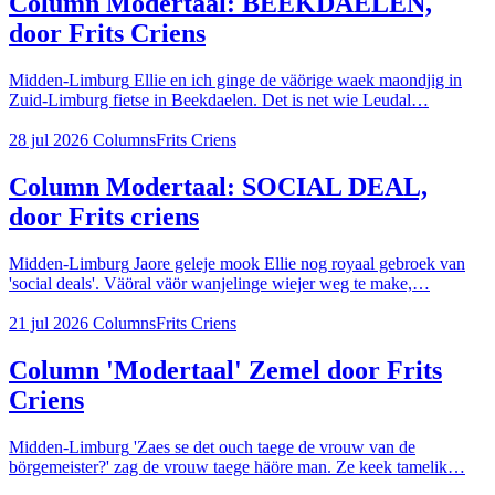
Column Modertaal: BEEKDAELEN,
door Frits Criens
Midden-Limburg
Ellie en ich ginge de väörige waek maondjig in
Zuid-Limburg fietse in Beekdaelen. Det is net wie Leudal…
28 jul 2026
Columns
Frits Criens
Column Modertaal: SOCIAL DEAL,
door Frits criens
Midden-Limburg
Jaore geleje mook Ellie nog royaal gebroek van
'social deals'. Väöral väör wanjelinge wiejer weg te make,…
21 jul 2026
Columns
Frits Criens
Column 'Modertaal' Zemel door Frits
Criens
Midden-Limburg
'Zaes se det ouch taege de vrouw van de
börgemeister?' zag de vrouw taege häöre man. Ze keek tamelik…