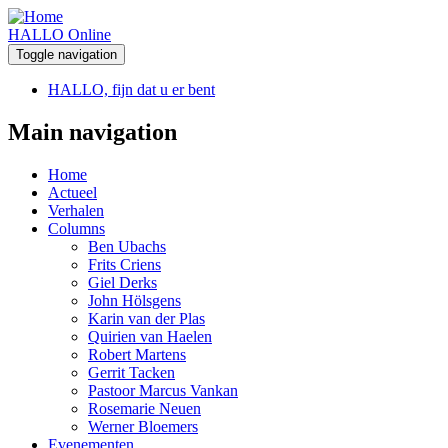
HALLO Online
Toggle navigation
HALLO, fijn dat u er bent
Main navigation
Home
Actueel
Verhalen
Columns
Ben Ubachs
Frits Criens
Giel Derks
John Hölsgens
Karin van der Plas
Quirien van Haelen
Robert Martens
Gerrit Tacken
Pastoor Marcus Vankan
Rosemarie Neuen
Werner Bloemers
Evenementen