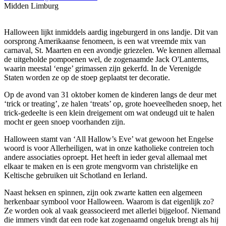
Midden Limburg
Halloween lijkt inmiddels aardig ingeburgerd in ons landje. Dit van
oorsprong Amerikaanse fenomeen, is een wat vreemde mix van
carnaval, St. Maarten en een avondje griezelen. We kennen allemaal
de uitgeholde pompoenen wel, de zogenaamde Jack O'Lanterns,
waarin meestal ‘enge’ grimassen zijn gekerfd. In de Verenigde
Staten worden ze op de stoep geplaatst ter decoratie.
Op de avond van 31 oktober komen de kinderen langs de deur met
‘trick or treating’, ze halen ‘treats’ op, grote hoeveelheden snoep, het
trick-gedeelte is een klein dreigement om wat ondeugd uit te halen
mocht er geen snoep voorhanden zijn.
Halloween stamt van ‘All Hallow’s Eve’ wat gewoon het Engelse
woord is voor Allerheiligen, wat in onze katholieke contreien toch
andere associaties oproept. Het heeft in ieder geval allemaal met
elkaar te maken en is een grote mengvorm van christelijke en
Keltische gebruiken uit Schotland en Ierland.
Naast heksen en spinnen, zijn ook zwarte katten een algemeen
herkenbaar symbool voor Halloween. Waarom is dat eigenlijk zo?
Ze worden ook al vaak geassocieerd met allerlei bijgeloof. Niemand
die immers vindt dat een rode kat zogenaamd ongeluk brengt als hij