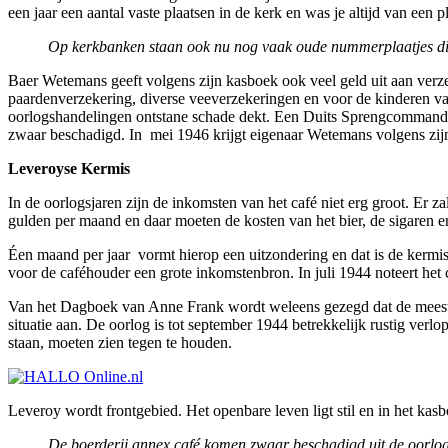
een jaar een aantal vaste plaatsen in de kerk en was je altijd van een p
Op kerkbanken staan ook nu nog vaak oude nummerplaatjes die
Baer Wetemans geeft volgens zijn kasboek ook veel geld uit aan verzek
paardenverzekering, diverse veeverzekeringen en voor de kinderen va
oorlogshandelingen ontstane schade dekt. Een Duits Sprengcommando 
zwaar beschadigd. In mei 1946 krijgt eigenaar Wetemans volgens zij
Leveroyse Kermis
In de oorlogsjaren zijn de inkomsten van het café niet erg groot. Er z
gulden per maand en daar moeten de kosten van het bier, de sigaren e
Éen maand per jaar vormt hierop een uitzondering en dat is de kerm
voor de caféhouder een grote inkomstenbron. In juli 1944 noteert he
Van het Dagboek van Anne Frank wordt weleens gezegd dat de meest in
situatie aan. De oorlog is tot september 1944 betrekkelijk rustig ver
staan, moeten zien tegen te houden.
Leveroy wordt frontgebied. Het openbare leven ligt stil en in het kas
De boerderij annex café komen zwaar beschadigd uit de oorlo