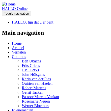
HALLO Online
Toggle navigation
HALLO, fijn dat u er bent
Main navigation
Home
Actueel
Verhalen
Columns
Ben Ubachs
Frits Criens
Giel Derks
John Hölsgens
Karin van der Plas
Quirien van Haelen
Robert Martens
Gerrit Tacken
Pastoor Marcus Vankan
Rosemarie Neuen
Werner Bloemers
Evenementen