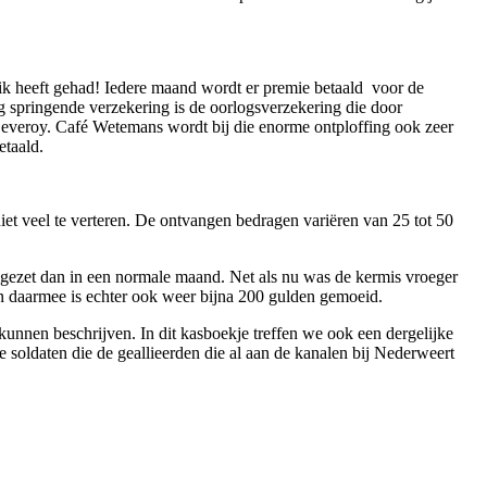
blik heeft gehad! Iedere maand wordt er premie betaald voor de
g springende verzekering is de oorlogsverzekering die door
Leveroy. Café Wetemans wordt bij die enorme ontploffing ook zeer
etaald.
niet veel te verteren. De ontvangen bedragen variëren van 25 tot 50
mgezet dan in een normale maand. Net als nu was de kermis vroeger
en daarmee is echter ook weer bijna 200 gulden gemoeid.
nnen beschrijven. In dit kasboekje treffen we ook een dergelijke
e soldaten die de geallieerden die al aan de kanalen bij Nederweert