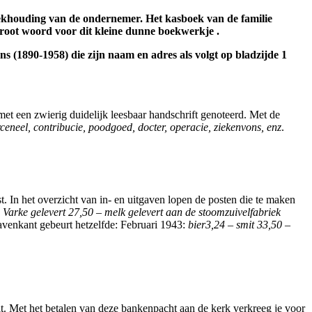
boekhouding van de ondernemer. Het kasboek van de familie
groot woord voor dit kleine dunne boekwerkje .
 (1890-1958) die zijn naam en adres als volgt op bladzijde 1
et een zwierig duidelijk leesbaar handschrift genoteerd. Met de
perceneel, contribucie, poodgoed, docter, operacie, ziekenvons, enz
.
. In het overzicht van in- en uitgaven lopen de posten die te maken
:
Varke gelevert 27,50 – melk gelevert aan de stoomzuivelfabriek
avenkant gebeurt hetzelfde: Februari 1943:
bier3,24 – smit 33,50 –
lt. Met het betalen van deze bankenpacht aan de kerk verkreeg je voor