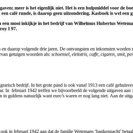
tgaven; meer is het eigenlijk niet. Het is een hulpmiddel voor de 
een café runde, is daarop geen uitzondering. Kasboek is wel een 
n een mooi inkijkje in het bedrijf van Wilhelmus Hubertus Wetemans
oy I 97.
en en daarop volgende drie jaren. De ontvangsten en inkomsten worden m
arvan getuigen woorden als:
schoensel, elekstris, caffe, cigaren, smit, 
risch bedrijf. In het grote pand is ook vanaf 1913 een café gehuisvest
ar. In februari 1942 treffen we bijvoorbeeld de volgende uitgaven aan 
n in guldens natuurlijk
want euro’s waren er nog lang niet
.
Aan de uitg
 ook in februari 1942 aan dat de familie Wetemans ‘bankenpacht’ betaa