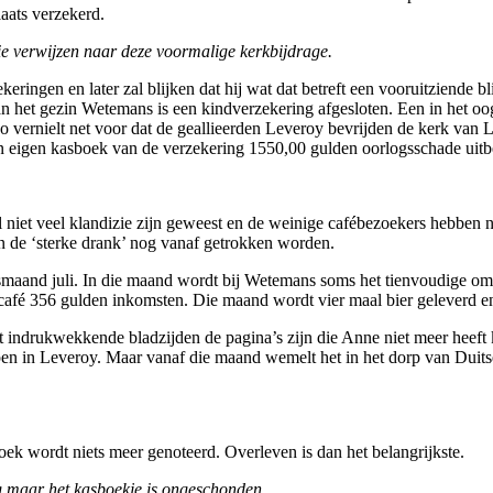
laats verzekerd.
 verwijzen naar deze voormalige kerkbijdrage.
eringen en later zal blijken dat hij wat dat betreft een vooruitziende 
n het gezin Wetemans is een kindverzekering afgesloten. Een in het oo
vernielt net voor dat de geallieerden Leveroy bevrijden de kerk van 
n eigen kasboek van de verzekering 1550,00 gulden oorlogsschade uitb
al niet veel klandizie zijn geweest en de weinige cafébezoekers hebben 
n de ‘sterke drank’ nog vanaf getrokken worden.
ismaand juli. In die maand wordt bij Wetemans soms het tienvoudige o
t café 356 gulden inkomsten. Die maand wordt vier maal bier geleverd 
drukwekkende bladzijden de pagina’s zijn die Anne niet meer heeft ku
lopen in Leveroy. Maar vanaf die maand wemelt het in het dorp van Duits
boek wordt niets meer genoteerd. Overleven is dan het belangrijkste.
g maar het kasboekje is ongeschonden.