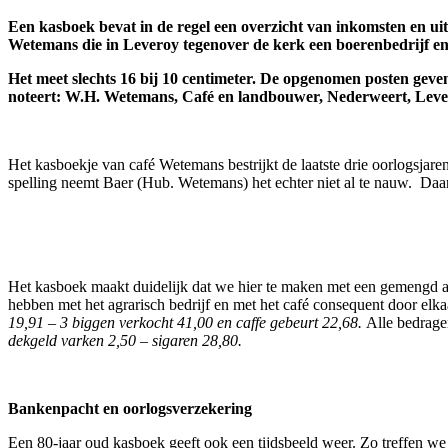
Een kasboek bevat in de regel een overzicht van inkomsten en ui
Wetemans die in Leveroy tegenover de kerk een boerenbedrijf en 
Het meet slechts 16 bij 10 centimeter. De opgenomen posten geve
noteert: W.H. Wetemans, Café en landbouwer, Nederweert, Lever
Het kasboekje van café Wetemans bestrijkt de laatste drie oorlogsjar
spelling neemt Baer (Hub. Wetemans) het echter niet al te nauw. Da
Het kasboek maakt duidelijk dat we hier te maken met een gemengd agra
hebben met het agrarisch bedrijf en met het café consequent door elka
19,91 – 3 biggen verkocht 41,00 en caffe gebeurt 22,68.
Alle bedrage
dekgeld varken 2,50 – sigaren 28,80.
Bankenpacht en oorlogsverzekering
Een 80-jaar oud kasboek geeft ook een tijdsbeeld weer. Zo treffen we