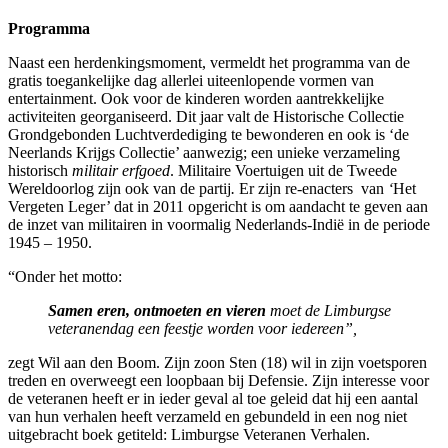
Programma
Naast een herdenkingsmoment, vermeldt het programma van de
gratis toegankelijke dag allerlei uiteenlopende vormen van
entertainment. Ook voor de kinderen worden aantrekkelijke
activiteiten georganiseerd. Dit jaar valt de Historische Collectie
Grondgebonden Luchtverdediging te bewonderen en ook is ‘de
Neerlands Krijgs Collectie’
aanwezig; een unieke verzameling
historisch
militair erfgoed
. Militaire Voertuigen uit de Tweede
Wereldoorlog
zijn ook van de partij
.
Er zijn re-enacters van
‘
Het
Vergeten Leger’ dat in 2011 opgericht is om aandacht te geven aan
de inzet van militairen in voormalig Nederlands-Indië in de periode
1945 – 1950.
“Onder het motto:
Samen eren, ontmoeten en vieren
moet de Limburgse
veteranendag een feestje worden voor iedereen”,
zegt Wil aan den Boom. Zijn zoon Sten (18) wil in zijn voetsporen
treden en overweegt een loopbaan bij Defensie. Zijn interesse voor
de veteranen heeft er in ieder geval al toe geleid dat hij een aantal
van hun verhalen heeft verzameld en gebundeld in een nog niet
uitgebracht boek getiteld: Limburgse Veteranen Verhalen.