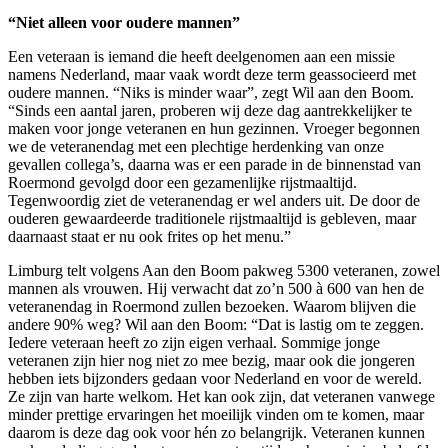
“Niet alleen voor oudere mannen”
Een veteraan is iemand die heeft deelgenomen aan een missie
namens Nederland, maar vaak wordt deze term geassocieerd met
oudere mannen. “Niks is minder waar”, zegt Wil aan den Boom.
“Sinds een aantal jaren, proberen wij deze dag aantrekkelijker te
maken voor jonge veteranen en hun gezinnen. Vroeger begonnen
we de veteranendag met een plechtige herdenking van onze
gevallen collega’s, daarna was er een parade in de binnenstad van
Roermond gevolgd door een gezamenlijke rijstmaaltijd.
Tegenwoordig ziet de veteranendag er wel anders uit. De door de
ouderen gewaardeerde traditionele rijstmaaltijd is gebleven, maar
daarnaast staat er nu ook frites op het menu.”
Limburg telt volgens Aan den Boom pakweg 5300 veteranen, zowel
mannen als vrouwen. Hij verwacht dat zo’n 500 à 600 van hen de
veteranendag in Roermond zullen bezoeken. Waarom blijven die
andere 90% weg? Wil aan den Boom: “Dat is lastig om te zeggen.
Iedere veteraan heeft zo zijn eigen verhaal. Sommige jonge
veteranen zijn hier nog niet zo mee bezig, maar ook die jongeren
hebben iets bijzonders gedaan voor Nederland en voor de wereld.
Ze zijn van harte welkom. Het kan ook zijn, dat veteranen vanwege
minder prettige ervaringen het moeilijk vinden om te komen, maar
daarom is deze dag ook voor hén zo belangrijk. Veteranen kunnen