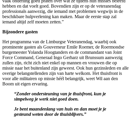
vaak onderling goed praten over wat ze tijdens hun missies beleefd
hebben en dat voelt goed. Bovendien zijn er op de veteranendag
professionals aanwezig, die iemand met problemen wegwijs in de
beschikbare hulpverlening kan maken. Maar de eerste stap zal
iemand altijd zelf moeten zetten.”
Bijzondere gasten
Het programma van de Limburgse Veteranendag, waarbij ook
prominente gasten als Gouverneur Emile Roemer, de Roermondse
burgemeester Yolanda Hoogtanders en de commandant van Joint
Force Command, Generaal Ingo Gerharz uit Brunssum aanwezig
zullen zijn, richt zich niet enkel op mannen en vrouwen die op
missie naar het buitenland zijn geweest. Ook hun gezinsleden en alle
overige belangstellenden zijn van harte welkom. Het thuisfront is
voor alle militairen op missie héél belangrijk, weet Wil aan den
Boom uit eigen ervaring.
“Zonder ondersteuning van je thuisfront, kun je
simpelweg je werk niet goed doen.
Je bent maandenlang van huis en dan moet je je
gesteund weten door de thuisblijvers.”