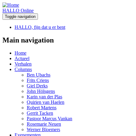
HALLO Online
Toggle navigation
HALLO, fijn dat u er bent
Main navigation
Home
Actueel
Verhalen
Columns
Ben Ubachs
Frits Criens
Giel Derks
John Hölsgens
Karin van der Plas
Quirien van Haelen
Robert Martens
Gerrit Tacken
Pastoor Marcus Vankan
Rosemarie Neuen
Werner Bloemers
Evenementen