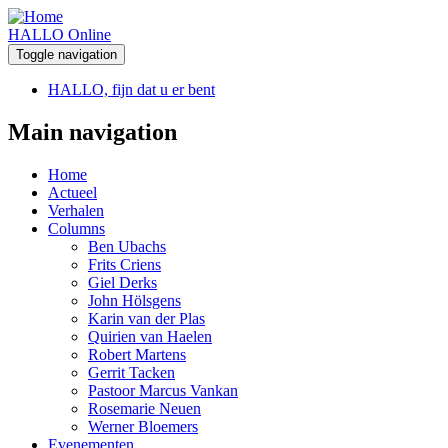
HALLO Online
Toggle navigation
HALLO, fijn dat u er bent
Main navigation
Home
Actueel
Verhalen
Columns
Ben Ubachs
Frits Criens
Giel Derks
John Hölsgens
Karin van der Plas
Quirien van Haelen
Robert Martens
Gerrit Tacken
Pastoor Marcus Vankan
Rosemarie Neuen
Werner Bloemers
Evenementen