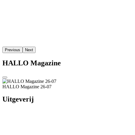
HALLO Magazine 26-07
Uitgeverij
Aqua Media Adviseurs
Tel.: +31 475 - 85 49 90
aqua-media.nl
Redactie:
@email
Advertenties:
@email
Hoofdmenu
Home