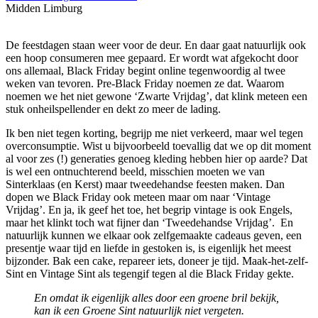
Midden Limburg
De feestdagen staan weer voor de deur. En daar gaat natuurlijk ook
een hoop consumeren mee gepaard. Er wordt wat afgekocht door
ons allemaal, Black Friday begint online tegenwoordig al twee
weken van tevoren. Pre-Black Friday noemen ze dat. Waarom
noemen we het niet gewone ‘Zwarte Vrijdag’, dat klink meteen een
stuk onheilspellender en dekt zo meer de lading.
Ik ben niet tegen korting, begrijp me niet verkeerd, maar wel tegen
overconsumptie. Wist u bijvoorbeeld toevallig dat we op dit moment
al voor zes (!) generaties genoeg kleding hebben hier op aarde? Dat
is wel een ontnuchterend beeld, misschien moeten we van
Sinterklaas (en Kerst) maar tweedehandse feesten maken. Dan
dopen we Black Friday ook meteen maar om naar ‘Vintage
Vrijdag’. En ja, ik geef het toe, het begrip vintage is ook Engels,
maar het klinkt toch wat fijner dan ‘Tweedehandse Vrijdag’.
En
natuurlijk kunnen we elkaar ook zelfgemaakte cadeaus geven, een
presentje waar tijd en liefde in gestoken is, is eigenlijk het meest
bijzonder. Bak een cake, repareer iets, doneer je tijd. Maak-het-zelf-
Sint en Vintage Sint als tegengif tegen al die Black Friday gekte.
En omdat ik eigenlijk alles door een groene bril bekijk,
kan ik een Groene Sint natuurlijk niet vergeten.