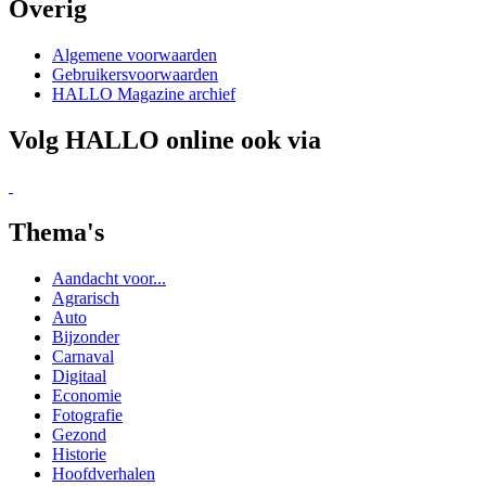
Aandacht voor...
Agrarisch
Auto
Bijzonder
Carnaval
Digitaal
Economie
Fotografie
Gezond
Historie
Hoofdverhalen
Ingezonden brieven
Kunst en Cultuur
Lifestyle
Maatschappelijk
Muziek en Theater
Natuur
Ondernemen
Politiek
Project
Reizen
Sport
Toerisme
Verenigingen