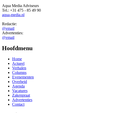
Actueel
Verhalen
Columns
Evenementen
Overheid
Agenda
Vacatures
Zakenpraat
Advertenties
Contact
Overig
Algemene voorwaarden
Gebruikersvoorwaarden
HALLO Magazine archief
Volg HALLO online ook via
Thema's