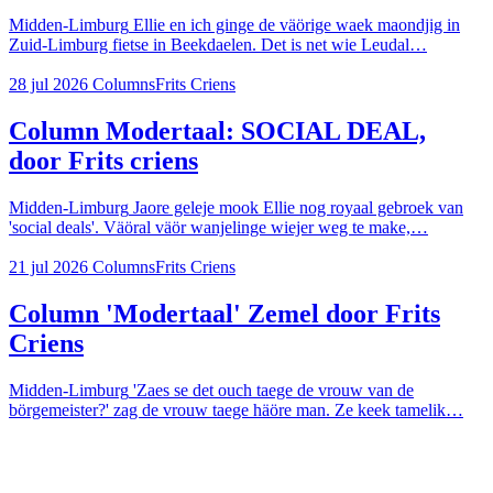
Midden-Limburg
Ellie en ich ginge de väörige waek maondjig in
Zuid-Limburg fietse in Beekdaelen. Det is net wie Leudal…
28 jul 2026
Columns
Frits Criens
Column Modertaal: SOCIAL DEAL,
door Frits criens
Midden-Limburg
Jaore geleje mook Ellie nog royaal gebroek van
'social deals'. Väöral väör wanjelinge wiejer weg te make,…
21 jul 2026
Columns
Frits Criens
Column 'Modertaal' Zemel door Frits
Criens
Midden-Limburg
'Zaes se det ouch taege de vrouw van de
börgemeister?' zag de vrouw taege häöre man. Ze keek tamelik…